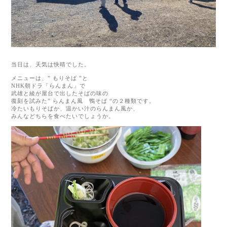
当日は、天気は快晴でした。
メニューは、” もりそば ”と
NHK朝ドラ「らんまん」で
武雄と綾が屋台で出したそばの味の
復刻を試みた” らんまん風 鴨そば “の２種類です。
冷たいもりそばか、温かい汁のらんまん風か、
みんなどちらを食べたいでしょうか。