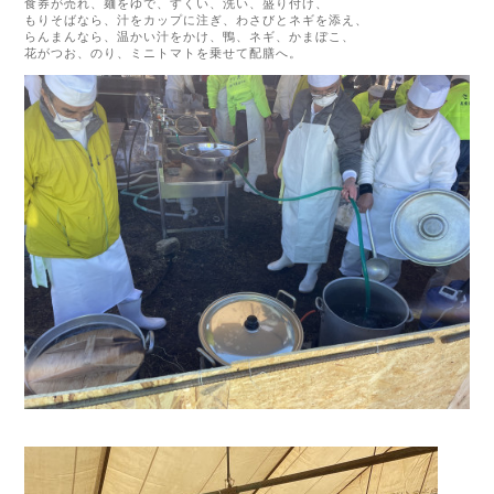
食券が売れ、麺をゆで、すくい、洗い、盛り付け、
もりそばなら、汁をカップに注ぎ、わさびとネギを添え、
らんまんなら、温かい汁をかけ、鴨、ネギ、かまぼこ、
花がつお、のり、ミニトマトを乗せて配膳へ。