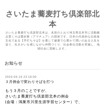
さいたま蕎麦打ち倶楽部北
本
さいたま蕎麦打ち倶楽部北本は、名前のとおり埼玉県北本市に活動拠
点置くそば愛好家（アマチュア）の団体です。日本の代表的な伝統食
文化である【手打ちそば】を通じて健康で心豊かで潤いのある人生を
送り、生きがいを感じながら仲間づくり、社会奉仕活動を実施し、地
域社会に貢献します。
お知らせ
2024-04-16 23:18:00
３月例会で変わりそばを打つ
もう３月のことですが、
さいたま蕎麦打ち倶楽部北本の例会
(会場：鴻巣市川里生涯学習センター）
で、