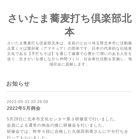
さいたま蕎麦打ち倶楽部北
本
さいたま蕎麦打ち倶楽部北本は、名前のとおり埼玉県北本市に活動拠
点置くそば愛好家（アマチュア）の団体です。日本の代表的な伝統食
文化である【手打ちそば】を通じて健康で心豊かで潤いのある人生を
送り、生きがいを感じながら仲間づくり、社会奉仕活動を実施し、地
域社会に貢献します。
お知らせ
2022-05-31 20:26:00
2022年5月例会
5月28日に北本市文化センター第３研修室で行いました。
会員による通常の例会の後に研修会を行いました。
研修会では、昨年４段に合格した久保田和美さんにデモ打ちを
行ってもらいました。