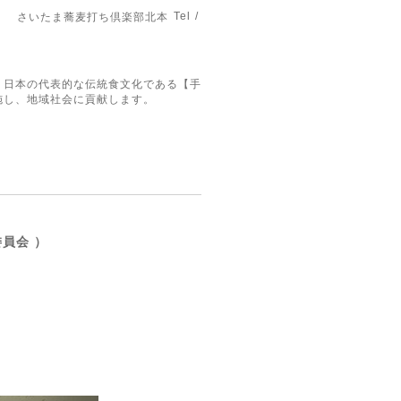
Tel /
さいたま蕎麦打ち倶楽部北本
。日本の代表的な伝統食文化である【手
施し、地域社会に貢献します。
員会 ）