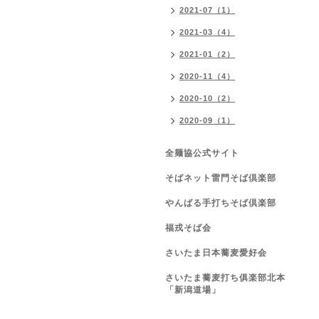
2021-07（1）
2021-03（4）
2021-01（2）
2020-11（4）
2020-10（2）
2020-09（1）
全麺協公式サイト
そばネット雷門そば倶楽部
やんばる手打ちそば倶楽部
福戎そば会
さいたま日本蕎麦愛好会
さいたま蕎麦打ち俱楽部北本
「新潟道場」