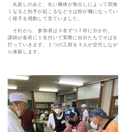
丸延しのあと、丸い麺体が角出しによって四角
くなると拍手が起こるなど
そば粉が麺になってい
く様子を感動して見ていました。
それから、参加者は３名ずつ７班に分かれ、
講師が各班に１名付いて
実際に自分たちでそばを
打っていきます。
１つの工程を３人が交代しなが
ら体験します。