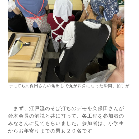
久保田さんの角出しで丸が四角になった瞬間、拍手が
デモ打ち
まず、江戸流のそば打ちのデモを久保田さんが
鈴木会長の解説と共に
打って、各工程を参加者の
みなさんに見てもらいました。
参加者は、小学生
からお年寄りまでの男女２０
名です。