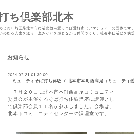
打ち倶楽部北本
のとおり埼玉県北本市に活動拠点置くそば愛好家（アマチュア）の団体です
いのある人生を送り、生きがいを感じながら仲間づくり、社会奉仕活動を実
お知らせ
2024-07-21 01:39:00
コミュニティそば打ち体験（ 北本市本町西高尾コミュニティ委
７月２０日に北本市本町西高尾コミュニティ
委員会が主催する
そば打ち体験講座に講師と
し
て倶楽部会員１１名が参加しました。
会場は、
北本市コミュニティセンターの調理
室です。