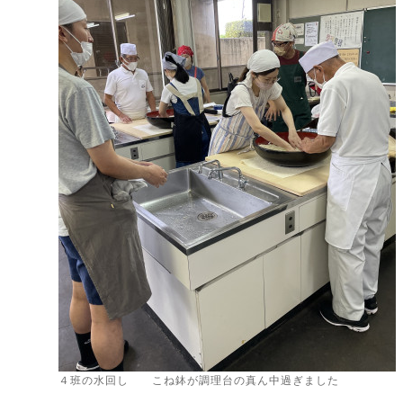
４班の水回し こね鉢が調理台の真ん中過ぎました