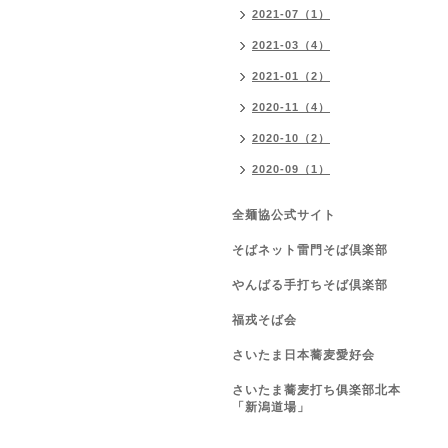
2021-07（1）
2021-03（4）
2021-01（2）
2020-11（4）
2020-10（2）
2020-09（1）
全麺協公式サイト
そばネット雷門そば倶楽部
やんばる手打ちそば倶楽部
福戎そば会
さいたま日本蕎麦愛好会
さいたま蕎麦打ち俱楽部北本
「新潟道場」