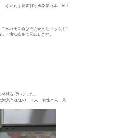
Tel /
さいたま蕎麦打ち倶楽部北本
。日本の代表的な伝統食文化である【手
施し、地域社会に貢献します。
ち体験を行いました。
は鴻巣市在住の１０人（女性８人、男