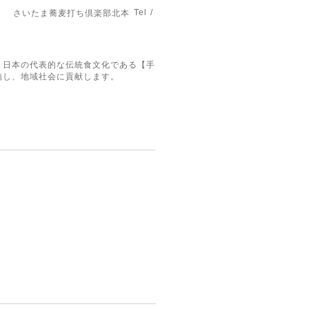
Tel /
さいたま蕎麦打ち倶楽部北本
。日本の代表的な伝統食文化である【手
施し、地域社会に貢献します。