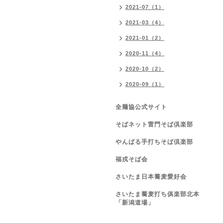
2021-07（1）
2021-03（4）
2021-01（2）
2020-11（4）
2020-10（2）
2020-09（1）
全麺協公式サイト
そばネット雷門そば倶楽部
やんばる手打ちそば倶楽部
福戎そば会
さいたま日本蕎麦愛好会
さいたま蕎麦打ち俱楽部北本
「新潟道場」