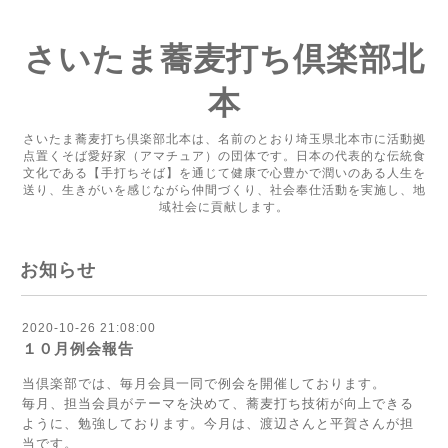
さいたま蕎麦打ち倶楽部北
本
さいたま蕎麦打ち倶楽部北本は、名前のとおり埼玉県北本市に活動拠
点置くそば愛好家（アマチュア）の団体です。日本の代表的な伝統食
文化である【手打ちそば】を通じて健康で心豊かで潤いのある人生を
送り、生きがいを感じながら仲間づくり、社会奉仕活動を実施し、地
域社会に貢献します。
お知らせ
2020-10-26 21:08:00
１０月例会報告
当倶楽部では、毎月会員一同で例会を開催しております。
毎月、担当会員がテーマを決めて、蕎麦打ち技術が向上できる
ように、勉強しております。今月は、渡辺さんと平賀さんが担
当です。