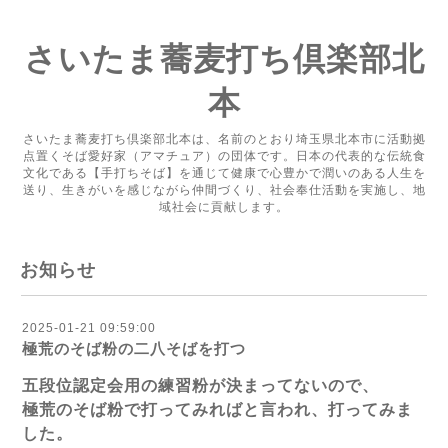
さいたま蕎麦打ち倶楽部北
本
さいたま蕎麦打ち倶楽部北本は、名前のとおり埼玉県北本市に活動拠
点置くそば愛好家（アマチュア）の団体です。日本の代表的な伝統食
文化である【手打ちそば】を通じて健康で心豊かで潤いのある人生を
送り、生きがいを感じながら仲間づくり、社会奉仕活動を実施し、地
域社会に貢献します。
お知らせ
2025-01-21 09:59:00
極荒のそば粉の二八そばを打つ
五段位認定会用の練習粉が決まってないので、
極荒のそば粉で打ってみればと言われ、打ってみま
した。