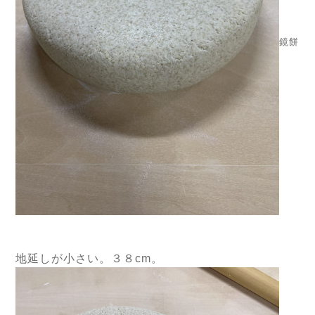
鏡餅
地延しが小さい。３８cm。