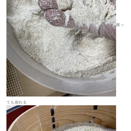
握っ
ても崩れる