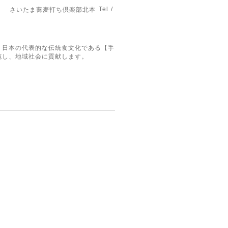
Tel /
さいたま蕎麦打ち倶楽部北本
。日本の代表的な伝統食文化である【手
施し、地域社会に貢献します。