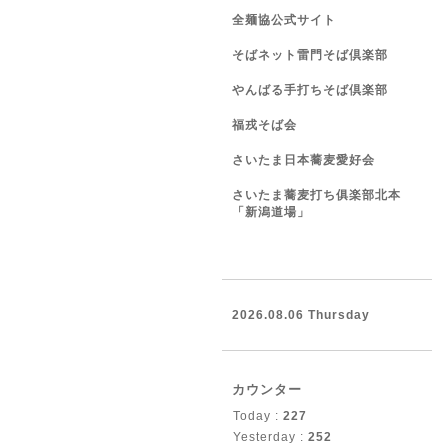
全麺協公式サイト
そばネット雷門そば倶楽部
やんばる手打ちそば倶楽部
福戎そば会
さいたま日本蕎麦愛好会
さいたま蕎麦打ち俱楽部北本
「新潟道場」
2026.08.06 Thursday
カウンター
Today :
227
Yesterday :
252