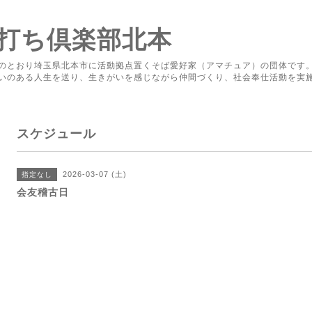
打ち倶楽部北本
のとおり埼玉県北本市に活動拠点置くそば愛好家（アマチュア）の団体です
いのある人生を送り、生きがいを感じながら仲間づくり、社会奉仕活動を実
スケジュール
2026-03-07 (土)
指定なし
会友稽古日