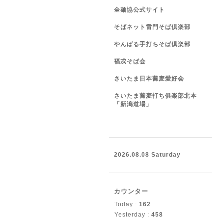
全麺協公式サイト
そばネット雷門そば倶楽部
やんばる手打ちそば倶楽部
福戎そば会
さいたま日本蕎麦愛好会
さいたま蕎麦打ち俱楽部北本
「新潟道場」
2026.08.08 Saturday
カウンター
Today :
162
Yesterday :
458