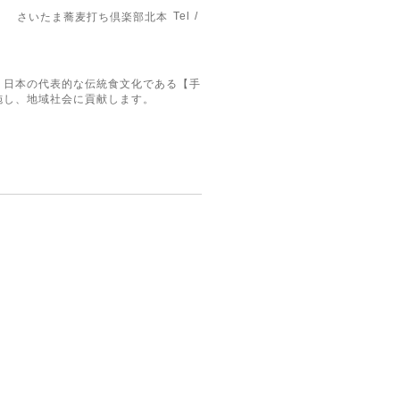
Tel /
さいたま蕎麦打ち倶楽部北本
。日本の代表的な伝統食文化である【手
施し、地域社会に貢献します。