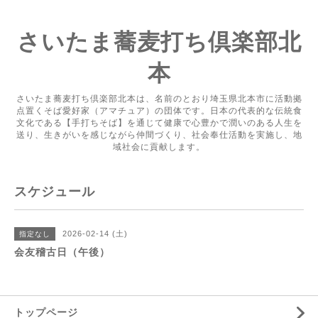
さいたま蕎麦打ち倶楽部北
本
さいたま蕎麦打ち倶楽部北本は、名前のとおり埼玉県北本市に活動拠
点置くそば愛好家（アマチュア）の団体です。日本の代表的な伝統食
文化である【手打ちそば】を通じて健康で心豊かで潤いのある人生を
送り、生きがいを感じながら仲間づくり、社会奉仕活動を実施し、地
域社会に貢献します。
スケジュール
2026-02-14 (土)
指定なし
会友稽古日（午後）
トップページ