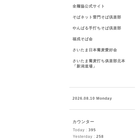
全麺協公式サイト
そばネット雷門そば倶楽部
やんばる手打ちそば倶楽部
福戎そば会
さいたま日本蕎麦愛好会
さいたま蕎麦打ち俱楽部北本
「新潟道場」
2026.08.10 Monday
カウンター
Today :
395
Yesterday :
258