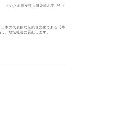
Tel /
さいたま蕎麦打ち倶楽部北本
。日本の代表的な伝統食文化である【手
施し、地域社会に貢献します。