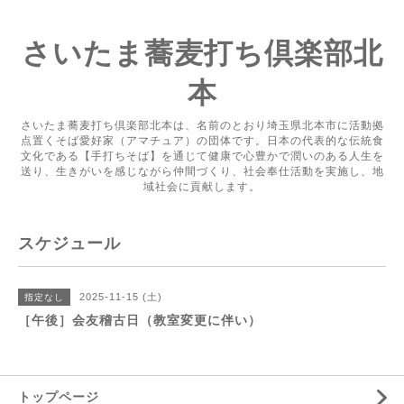
さいたま蕎麦打ち倶楽部北
本
さいたま蕎麦打ち倶楽部北本は、名前のとおり埼玉県北本市に活動拠
点置くそば愛好家（アマチュア）の団体です。日本の代表的な伝統食
文化である【手打ちそば】を通じて健康で心豊かで潤いのある人生を
送り、生きがいを感じながら仲間づくり、社会奉仕活動を実施し、地
域社会に貢献します。
スケジュール
2025-11-15 (土)
指定なし
［午後］会友稽古日（教室変更に伴い）
トップページ