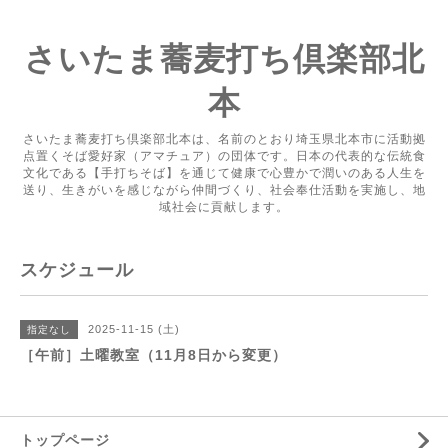
さいたま蕎麦打ち倶楽部北
本
さいたま蕎麦打ち倶楽部北本は、名前のとおり埼玉県北本市に活動拠
点置くそば愛好家（アマチュア）の団体です。日本の代表的な伝統食
文化である【手打ちそば】を通じて健康で心豊かで潤いのある人生を
送り、生きがいを感じながら仲間づくり、社会奉仕活動を実施し、地
域社会に貢献します。
スケジュール
2025-11-15 (土)
指定なし
［午前］土曜教室（11月8日から変更）
トップページ