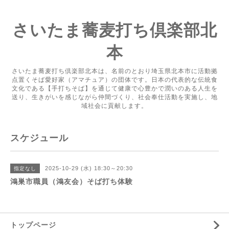
さいたま蕎麦打ち倶楽部北
本
さいたま蕎麦打ち倶楽部北本は、名前のとおり埼玉県北本市に活動拠
点置くそば愛好家（アマチュア）の団体です。日本の代表的な伝統食
文化である【手打ちそば】を通じて健康で心豊かで潤いのある人生を
送り、生きがいを感じながら仲間づくり、社会奉仕活動を実施し、地
域社会に貢献します。
スケジュール
2025-10-29 (水) 18:30～20:30
指定なし
鴻巣市職員（鴻友会）そば打ち体験
トップページ