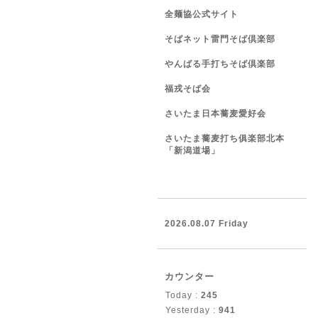
全麺協公式サイト
そばネット雷門そば倶楽部
やんばる手打ちそば倶楽部
福戎そば会
さいたま日本蕎麦愛好会
さいたま蕎麦打ち俱楽部北本
「新潟道場」
2026.08.07 Friday
カウンター
Today :
245
Yesterday :
941