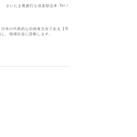
Tel /
さいたま蕎麦打ち倶楽部北本
。日本の代表的な伝統食文化である【手
施し、地域社会に貢献します。