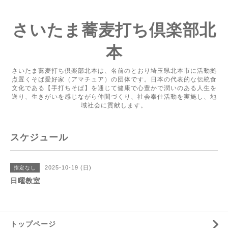
さいたま蕎麦打ち倶楽部北
本
さいたま蕎麦打ち倶楽部北本は、名前のとおり埼玉県北本市に活動拠
点置くそば愛好家（アマチュア）の団体です。日本の代表的な伝統食
文化である【手打ちそば】を通じて健康で心豊かで潤いのある人生を
送り、生きがいを感じながら仲間づくり、社会奉仕活動を実施し、地
域社会に貢献します。
スケジュール
2025-10-19 (日)
指定なし
日曜教室
トップページ