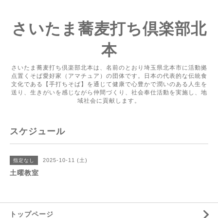
さいたま蕎麦打ち倶楽部北
本
さいたま蕎麦打ち倶楽部北本は、名前のとおり埼玉県北本市に活動拠
点置くそば愛好家（アマチュア）の団体です。日本の代表的な伝統食
文化である【手打ちそば】を通じて健康で心豊かで潤いのある人生を
送り、生きがいを感じながら仲間づくり、社会奉仕活動を実施し、地
域社会に貢献します。
スケジュール
2025-10-11 (土)
指定なし
土曜教室
トップページ