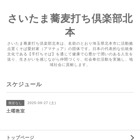
さいたま蕎麦打ち倶楽部北
本
さいたま蕎麦打ち倶楽部北本は、名前のとおり埼玉県北本市に活動拠
点置くそば愛好家（アマチュア）の団体です。日本の代表的な伝統食
文化である【手打ちそば】を通じて健康で心豊かで潤いのある人生を
送り、生きがいを感じながら仲間づくり、社会奉仕活動を実施し、地
域社会に貢献します。
スケジュール
2025-09-27 (土)
指定なし
土曜教室
トップページ