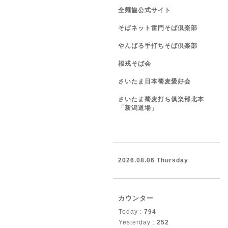
全麺協公式サイト
そばネット雷門そば倶楽部
やんばる手打ちそば倶楽部
福戎そば会
さいたま日本蕎麦愛好会
さいたま蕎麦打ち俱楽部北本
「新潟道場」
2026.08.06 Thursday
カウンター
Today :
794
Yesterday :
252