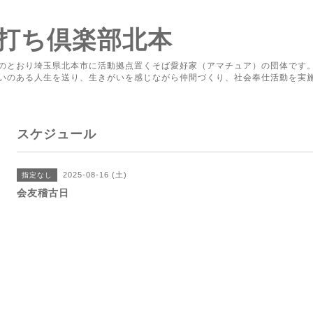
打ち倶楽部北本
のとおり埼玉県北本市に活動拠点置くそば愛好家（アマチュア）の団体です
いのある人生を送り、生きがいを感じながら仲間づくり、社会奉仕活動を実
スケジュール
2025-08-16 (土)
指定なし
会友稽古日