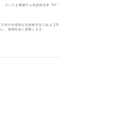
Tel /
さいたま蕎麦打ち倶楽部北本
。日本の代表的な伝統食文化である【手
施し、地域社会に貢献します。