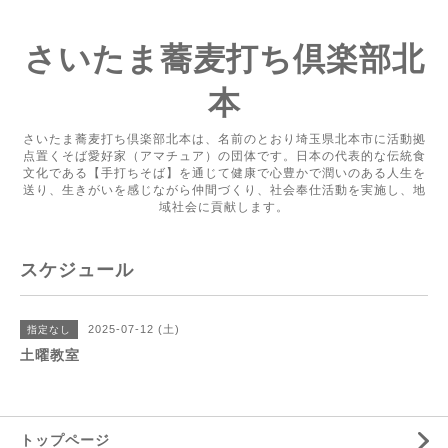
さいたま蕎麦打ち倶楽部北
本
さいたま蕎麦打ち倶楽部北本は、名前のとおり埼玉県北本市に活動拠
点置くそば愛好家（アマチュア）の団体です。日本の代表的な伝統食
文化である【手打ちそば】を通じて健康で心豊かで潤いのある人生を
送り、生きがいを感じながら仲間づくり、社会奉仕活動を実施し、地
域社会に貢献します。
スケジュール
2025-07-12 (土)
指定なし
土曜教室
トップページ