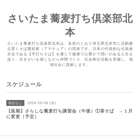
さいたま蕎麦打ち倶楽部北
本
さいたま蕎麦打ち倶楽部北本は、名前のとおり埼玉県北本市に活動拠
点置くそば愛好家（アマチュア）の団体です。日本の代表的な伝統食
文化である【手打ちそば】を通じて健康で心豊かで潤いのある人生を
送り、生きがいを感じながら仲間づくり、社会奉仕活動を実施し、地
域社会に貢献します。
スケジュール
2024-10-09 (水)
指定なし
【延期】さらしな蕎麦打ち講習会（午後）①茶そば →１月
に変更（予定）