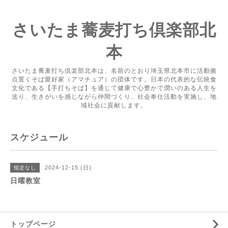
さいたま蕎麦打ち倶楽部北
本
さいたま蕎麦打ち倶楽部北本は、名前のとおり埼玉県北本市に活動拠
点置くそば愛好家（アマチュア）の団体です。日本の代表的な伝統食
文化である【手打ちそば】を通じて健康で心豊かで潤いのある人生を
送り、生きがいを感じながら仲間づくり、社会奉仕活動を実施し、地
域社会に貢献します。
スケジュール
2024-12-15 (日)
指定なし
日曜教室
トップページ