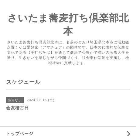
さいたま蕎麦打ち倶楽部北
本
さいたま蕎麦打ち倶楽部北本は、名前のとおり埼玉県北本市に活動拠
点置くそば愛好家（アマチュア）の団体です。日本の代表的な伝統食
文化である【手打ちそば】を通じて健康で心豊かで潤いのある人生を
送り、生きがいを感じながら仲間づくり、社会奉仕活動を実施し、地
域社会に貢献します。
スケジュール
2024-11-16 (土)
指定なし
会友稽古日
トップページ