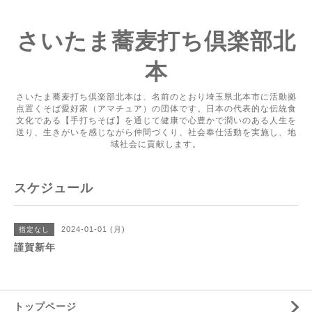
さいたま蕎麦打ち倶楽部北
本
さいたま蕎麦打ち倶楽部北本は、名前のとおり埼玉県北本市に活動拠
点置くそば愛好家（アマチュア）の団体です。日本の代表的な伝統食
文化である【手打ちそば】を通じて健康で心豊かで潤いのある人生を
送り、生きがいを感じながら仲間づくり、社会奉仕活動を実施し、地
域社会に貢献します。
スケジュール
2024-01-01 (月)
指定なし
謹賀新年
トップページ