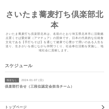
さいたま蕎麦打ち倶楽部北
本
さいたま蕎麦打ち倶楽部北本は、名前のとおり埼玉県北本市に活動拠
点置くそば愛好家（アマチュア）の団体です。日本の代表的な伝統食
文化である【手打ちそば】を通じて健康で心豊かで潤いのある人生を
送り、生きがいを感じながら仲間づくり、社会奉仕活動を実施し、地
域社会に貢献します。
スケジュール
2024-01-07 (日)
指定なし
倶楽部打合せ（三段位認定会担当チーム）
トップページ