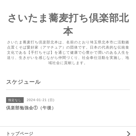
さいたま蕎麦打ち倶楽部北
本
さいたま蕎麦打ち倶楽部北本は、名前のとおり埼玉県北本市に活動拠
点置くそば愛好家（アマチュア）の団体です。日本の代表的な伝統食
文化である【手打ちそば】を通じて健康で心豊かで潤いのある人生を
送り、生きがいを感じながら仲間づくり、社会奉仕活動を実施し、地
域社会に貢献します。
スケジュール
2024-01-21 (日)
指定なし
倶楽部勉強会①（午後）
トップページ