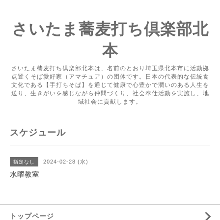
さいたま蕎麦打ち倶楽部北
本
さいたま蕎麦打ち倶楽部北本は、名前のとおり埼玉県北本市に活動拠
点置くそば愛好家（アマチュア）の団体です。日本の代表的な伝統食
文化である【手打ちそば】を通じて健康で心豊かで潤いのある人生を
送り、生きがいを感じながら仲間づくり、社会奉仕活動を実施し、地
域社会に貢献します。
スケジュール
2024-02-28 (水)
指定なし
水曜教室
トップページ