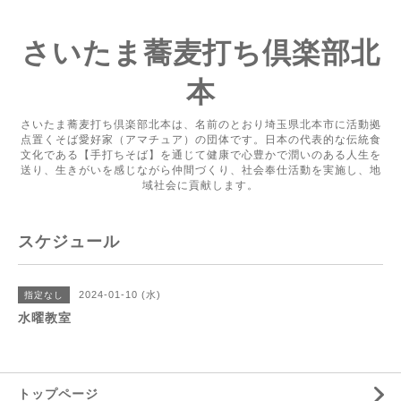
さいたま蕎麦打ち倶楽部北
本
さいたま蕎麦打ち倶楽部北本は、名前のとおり埼玉県北本市に活動拠
点置くそば愛好家（アマチュア）の団体です。日本の代表的な伝統食
文化である【手打ちそば】を通じて健康で心豊かで潤いのある人生を
送り、生きがいを感じながら仲間づくり、社会奉仕活動を実施し、地
域社会に貢献します。
スケジュール
2024-01-10 (水)
指定なし
水曜教室
トップページ