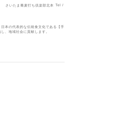
Tel /
さいたま蕎麦打ち倶楽部北本
。日本の代表的な伝統食文化である【手
施し、地域社会に貢献します。