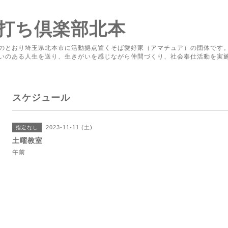
打ち倶楽部北本
のとおり埼玉県北本市に活動拠点置くそば愛好家（アマチュア）の団体です
いのある人生を送り、生きがいを感じながら仲間づくり、社会奉仕活動を実
スケジュール
2023-11-11 (土)
指定なし
土曜教室
午前