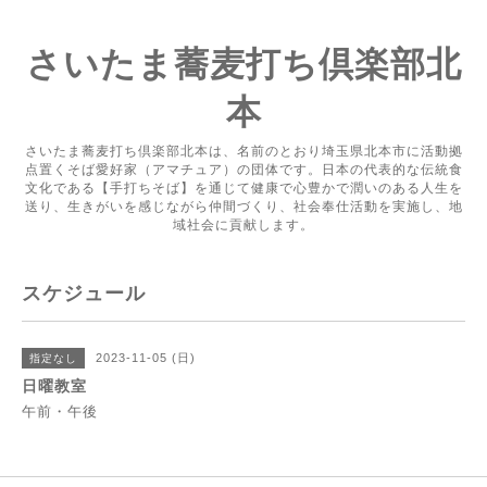
さいたま蕎麦打ち倶楽部北
本
さいたま蕎麦打ち倶楽部北本は、名前のとおり埼玉県北本市に活動拠
点置くそば愛好家（アマチュア）の団体です。日本の代表的な伝統食
文化である【手打ちそば】を通じて健康で心豊かで潤いのある人生を
送り、生きがいを感じながら仲間づくり、社会奉仕活動を実施し、地
域社会に貢献します。
スケジュール
2023-11-05 (日)
指定なし
日曜教室
午前・午後