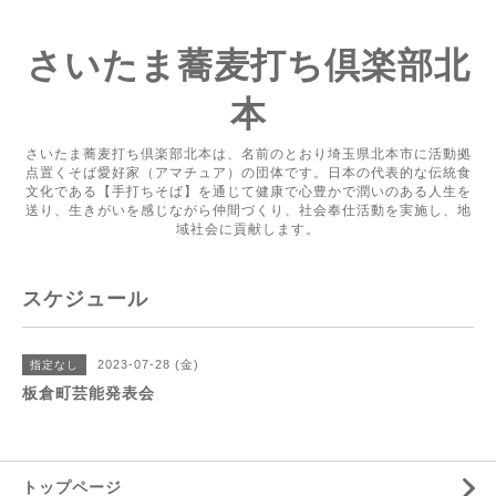
さいたま蕎麦打ち倶楽部北
本
さいたま蕎麦打ち倶楽部北本は、名前のとおり埼玉県北本市に活動拠
点置くそば愛好家（アマチュア）の団体です。日本の代表的な伝統食
文化である【手打ちそば】を通じて健康で心豊かで潤いのある人生を
送り、生きがいを感じながら仲間づくり、社会奉仕活動を実施し、地
域社会に貢献します。
スケジュール
2023-07-28 (金)
指定なし
板倉町芸能発表会
トップページ