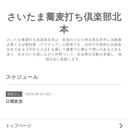
さいたま蕎麦打ち倶楽部北
本
さいたま蕎麦打ち倶楽部北本は、名前のとおり埼玉県北本市に活動拠
点置くそば愛好家（アマチュア）の団体です。日本の代表的な伝統食
文化である【手打ちそば】を通じて健康で心豊かで潤いのある人生を
送り、生きがいを感じながら仲間づくり、社会奉仕活動を実施し、地
域社会に貢献します。
スケジュール
2023-09-03 (日)
指定なし
日曜教室
トップページ