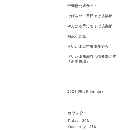
全麺協公式サイト
そばネット雷門そば倶楽部
やんばる手打ちそば倶楽部
福戎そば会
さいたま日本蕎麦愛好会
さいたま蕎麦打ち俱楽部北本
「新潟道場」
2026.08.09 Sunday
カウンター
Today :
203
Yesterday :
256