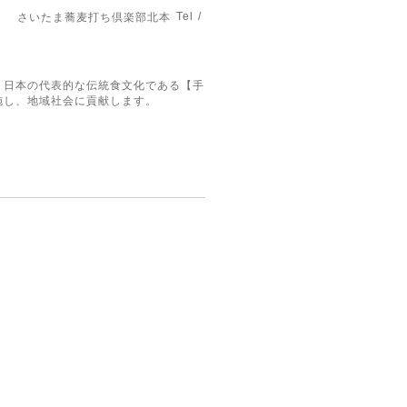
Tel /
さいたま蕎麦打ち倶楽部北本
。日本の代表的な伝統食文化である【手
施し、地域社会に貢献します。