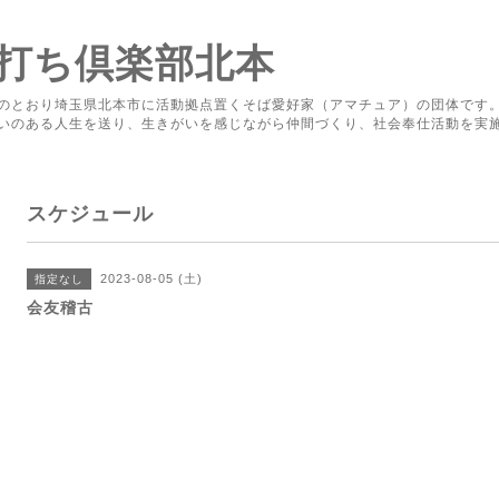
打ち倶楽部北本
のとおり埼玉県北本市に活動拠点置くそば愛好家（アマチュア）の団体です
いのある人生を送り、生きがいを感じながら仲間づくり、社会奉仕活動を実
スケジュール
2023-08-05 (土)
指定なし
会友稽古