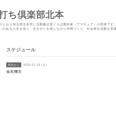
打ち倶楽部北本
のとおり埼玉県北本市に活動拠点置くそば愛好家（アマチュア）の団体です
いのある人生を送り、生きがいを感じながら仲間づくり、社会奉仕活動を実
スケジュール
2023-07-15 (土)
指定なし
会友稽古