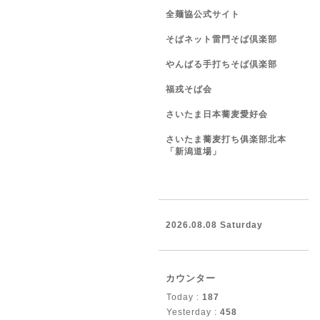
全麺協公式サイト
そばネット雷門そば倶楽部
やんばる手打ちそば倶楽部
福戎そば会
さいたま日本蕎麦愛好会
さいたま蕎麦打ち俱楽部北本
「新潟道場」
2026.08.08 Saturday
カウンター
Today :
187
Yesterday :
458