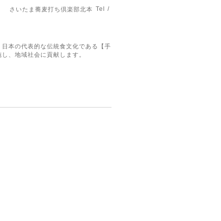
Tel /
さいたま蕎麦打ち倶楽部北本
。日本の代表的な伝統食文化である【手
施し、地域社会に貢献します。