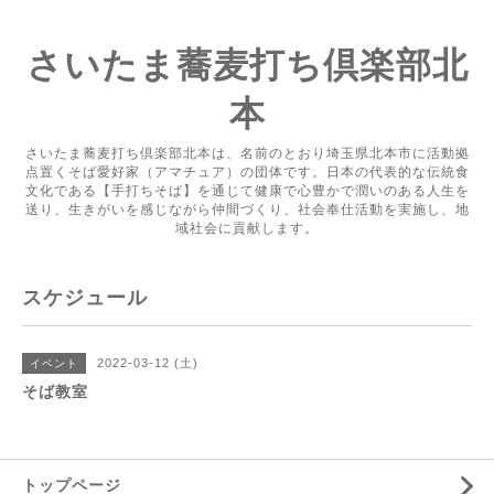
さいたま蕎麦打ち倶楽部北
本
さいたま蕎麦打ち倶楽部北本は、名前のとおり埼玉県北本市に活動拠
点置くそば愛好家（アマチュア）の団体です。日本の代表的な伝統食
文化である【手打ちそば】を通じて健康で心豊かで潤いのある人生を
送り、生きがいを感じながら仲間づくり、社会奉仕活動を実施し、地
域社会に貢献します。
スケジュール
2022-03-12 (土)
イベント
そば教室
トップページ