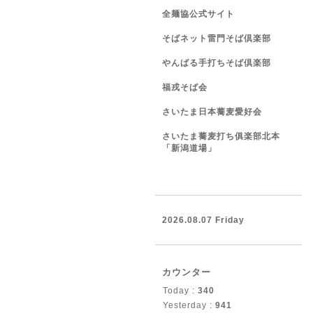
全麺協公式サイト
そばネット雷門そば倶楽部
やんばる手打ちそば倶楽部
福戎そば会
さいたま日本蕎麦愛好会
さいたま蕎麦打ち俱楽部北本
「新潟道場」
2026.08.07 Friday
カウンター
Today :
340
Yesterday :
941