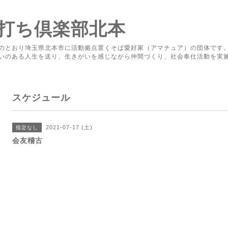
打ち倶楽部北本
のとおり埼玉県北本市に活動拠点置くそば愛好家（アマチュア）の団体です
いのある人生を送り、生きがいを感じながら仲間づくり、社会奉仕活動を実
スケジュール
2021-07-17 (土)
指定なし
会友稽古