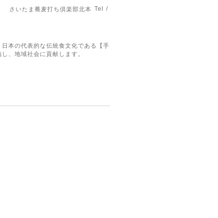
Tel /
さいたま蕎麦打ち倶楽部北本
。日本の代表的な伝統食文化である【手
施し、地域社会に貢献します。