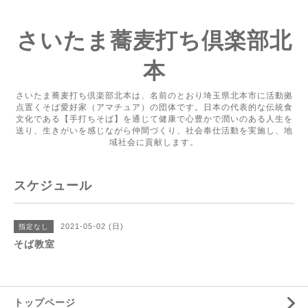
さいたま蕎麦打ち倶楽部北
本
さいたま蕎麦打ち倶楽部北本は、名前のとおり埼玉県北本市に活動拠
点置くそば愛好家（アマチュア）の団体です。日本の代表的な伝統食
文化である【手打ちそば】を通じて健康で心豊かで潤いのある人生を
送り、生きがいを感じながら仲間づくり、社会奉仕活動を実施し、地
域社会に貢献します。
スケジュール
2021-05-02 (日)
指定なし
そば教室
トップページ