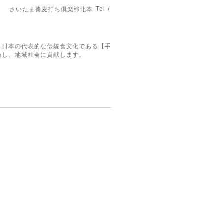
Tel /
さいたま蕎麦打ち倶楽部北本
。日本の代表的な伝統食文化である【手
施し、地域社会に貢献します。