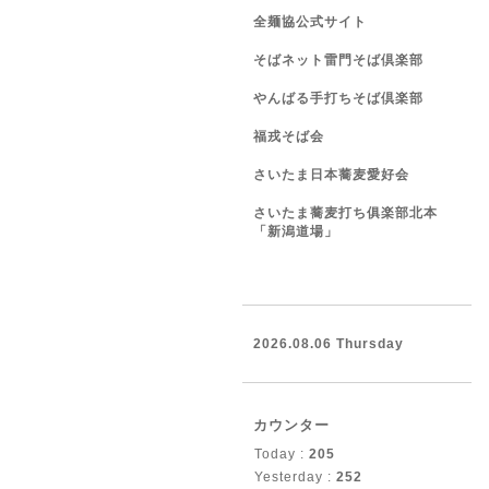
全麺協公式サイト
そばネット雷門そば倶楽部
やんばる手打ちそば倶楽部
福戎そば会
さいたま日本蕎麦愛好会
さいたま蕎麦打ち俱楽部北本
「新潟道場」
2026.08.06 Thursday
カウンター
Today :
205
Yesterday :
252