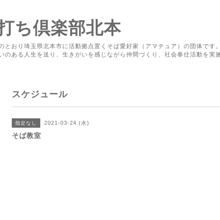
打ち倶楽部北本
のとおり埼玉県北本市に活動拠点置くそば愛好家（アマチュア）の団体です
いのある人生を送り、生きがいを感じながら仲間づくり、社会奉仕活動を実
スケジュール
2021-03-24 (水)
指定なし
そば教室