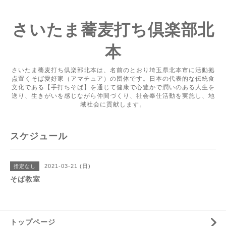
さいたま蕎麦打ち倶楽部北
本
さいたま蕎麦打ち倶楽部北本は、名前のとおり埼玉県北本市に活動拠
点置くそば愛好家（アマチュア）の団体です。日本の代表的な伝統食
文化である【手打ちそば】を通じて健康で心豊かで潤いのある人生を
送り、生きがいを感じながら仲間づくり、社会奉仕活動を実施し、地
域社会に貢献します。
スケジュール
2021-03-21 (日)
指定なし
そば教室
トップページ