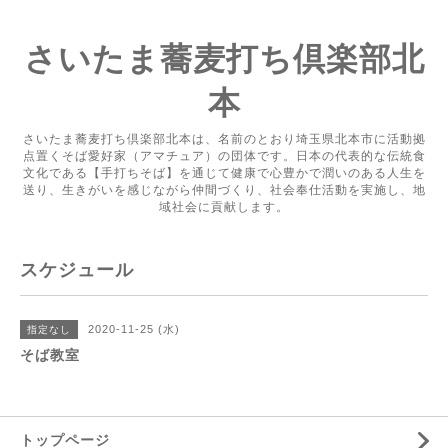
さいたま蕎麦打ち倶楽部北
本
さいたま蕎麦打ち倶楽部北本は、名前のとおり埼玉県北本市に活動拠
点置くそば愛好家（アマチュア）の団体です。日本の代表的な伝統食
文化である【手打ちそば】を通じて健康で心豊かで潤いのある人生を
送り、生きがいを感じながら仲間づくり、社会奉仕活動を実施し、地
域社会に貢献します。
スケジュール
2020-11-25 (水)
指定なし
そば教室
トップページ